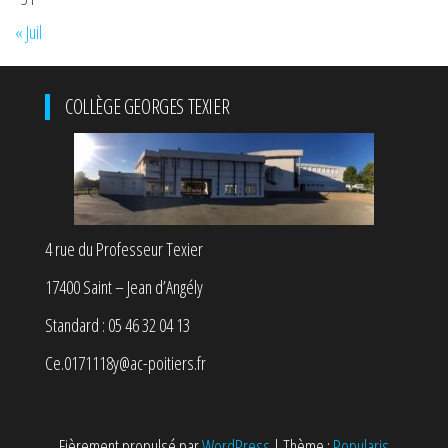
« Juil
COLLÈGE GEORGES TEXIER
4 rue du Professeur Texier
17400 Saint – Jean d’Angély
Standard : 05 46 32 04 13
Ce.0171118y@ac-poitiers.fr
Fièrement propulsé par
WordPress
|
Thème :
Popularis