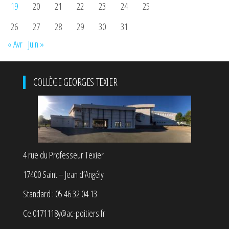
19
20
21
22
23
24
25
26
27
28
29
30
31
« Avr
Juin »
COLLÈGE GEORGES TEXIER
4 rue du Professeur Texier
17400 Saint – Jean d’Angély
Standard : 05 46 32 04 13
Ce.0171118y@ac-poitiers.fr