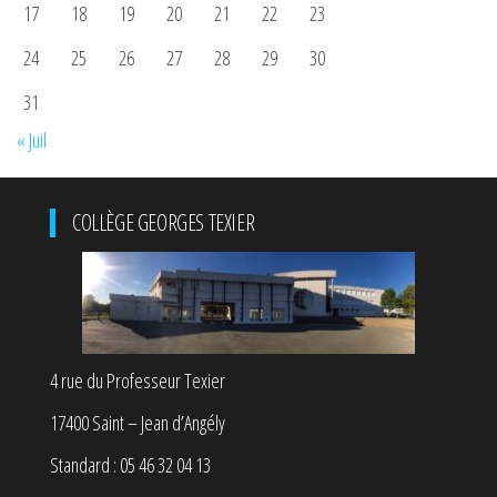
17
18
19
20
21
22
23
24
25
26
27
28
29
30
31
« Juil
COLLÈGE GEORGES TEXIER
4 rue du Professeur Texier
17400 Saint – Jean d’Angély
Standard : 05 46 32 04 13