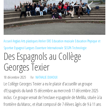
Accueil
Anglais
Arts plastiques
Atelier ERE
Education musicale
Education Physique et
Sportive
Espagnol
Langues
Ouverture Internationale
SEGPA
Technologie
Des Espagnols au Collège
Georges Texier
18 décembre 2025
Par
NATHALIE DUHOUX
Le Collège Georges Texier a eu le plaisir d’accueillir un groupe
d’Espagnols du lundi 15 décembre au mercredi 17 décembre 2025
inclus. Ce groupe venait de l’enclave espagnole de Melilla, située à la
frontière du Maroc, et était composé de 7 élèves âgés de 9 à 11 ans