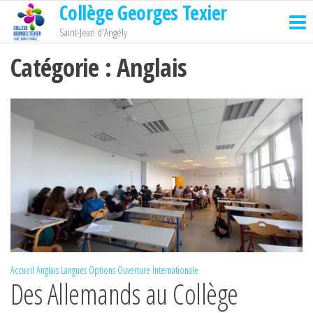
Collège Georges Texier
Passer
ce
Saint-Jean d'Angély
contenu
Catégorie :
Anglais
Accueil
Anglais
Langues
Options
Ouverture Internationale
Des Allemands au Collège