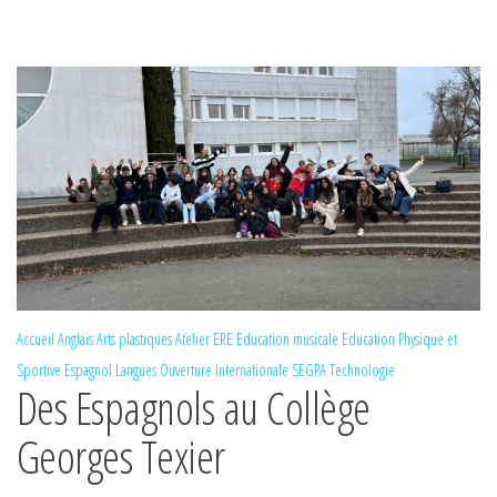
Accueil
Anglais
Arts plastiques
Atelier ERE
Education musicale
Education Physique et
Sportive
Espagnol
Langues
Ouverture Internationale
SEGPA
Technologie
Des Espagnols au Collège
Georges Texier