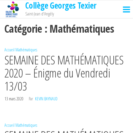
Collège Georges Texier
Passer
ce
Saint-Jean d'Angély
contenu
Catégorie :
Mathématiques
Accueil
Mathématiques
SEMAINE DES MATHÉMATIQUES
2020 – Énigme du Vendredi
13/03
13 mars 2020
Par
KEVIN BAYNAUD
Accueil
Mathématiques