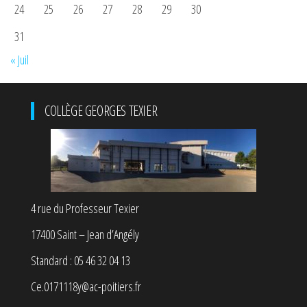
24
25
26
27
28
29
30
31
« Juil
COLLÈGE GEORGES TEXIER
4 rue du Professeur Texier
17400 Saint – Jean d’Angély
Standard : 05 46 32 04 13
Ce.0171118y@ac-poitiers.fr