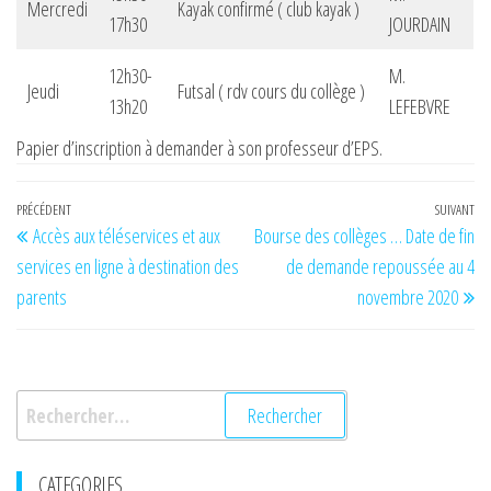
Mercredi
Kayak confirmé ( club kayak )
17h30
JOURDAIN
12h30-
M.
Jeudi
Futsal ( rdv cours du collège )
13h20
LEFEBVRE
Papier d’inscription à demander à son professeur d’EPS.
Navigation
Article
PRÉCÉDENT
SUIVANT
Art
Accès aux téléservices et aux
Bourse des collèges … Date de fin
de
précédent
su
services en ligne à destination des
de demande repoussée au 4
l’article
parents
novembre 2020
Rechercher :
CATEGORIES