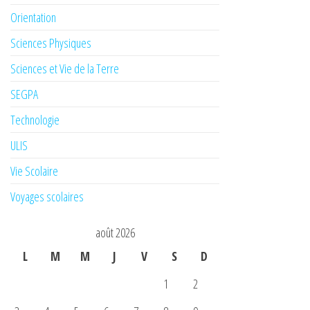
Orientation
Sciences Physiques
Sciences et Vie de la Terre
SEGPA
Technologie
ULIS
Vie Scolaire
Voyages scolaires
août 2026
L
M
M
J
V
S
D
1
2