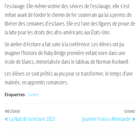
l’esclavage. Elle-même victime des sévices de l’esclavage, elle s’est
enfuie avant de fonder le chemin de fer souterrain qui lui a permis de
libérer des centaines d’esclaves. Elle est l’une des figures de proue de
la lutte pour les droits des afro-américains aux États-Unis.
Un atelier d’écriture a fait suite à la conférence. Les élèves ont pu
imaginer l’histoire de Ruby Bridge première enfant noire dans une
école de blancs, immortalisée dans le tableau de Norman Rockwell.
Les élèves se sont prêtés au jeu pour se transformer, le temps d’une
matinée, en apprentis romanciers.
Étiquettes
Lecture
Navigation
Article
PRÉCÉDENT
SUIVANT
Art
La Nuit de la lecture 2023
Journée Franco-Allemande
de
précédent
su
l’article