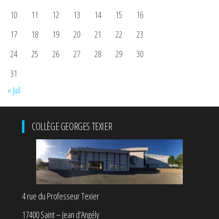
10
11
12
13
14
15
16
17
18
19
20
21
22
23
24
25
26
27
28
29
30
31
« Juil
COLLÈGE GEORGES TEXIER
4 rue du Professeur Texier
17400 Saint – Jean d’Angély