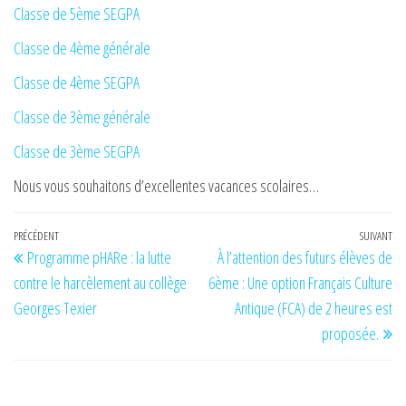
Classe de 5ème SEGPA
Classe de 4ème générale
Classe de 4ème SEGPA
Classe de 3ème générale
Classe de 3ème SEGPA
Nous vous souhaitons d’excellentes vacances scolaires…
Navigation
Article
PRÉCÉDENT
SUIVANT
Art
Programme pHARe : la lutte
À l’attention des futurs élèves de
de
précédent
su
contre le harcèlement au collège
6ème : Une option Français Culture
l’article
Georges Texier
Antique (FCA) de 2 heures est
proposée.