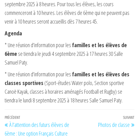
septembre 2025 à 8 heures. Pour tous les élèves, les cours
commenceront à 10 heures. Les élèves de 6ème qui ne peuvent pas
venir à 10 heures seront accueillis dès 7 heures 45.
Agenda
* Une réunion d’information pour les
familles et les élèves de
6ème
se tiendra le jeudi 4 septembre 2025 à 17 heures 30 Salle
Samuel Paty.
* Une réunion d’information pour les
familles et les élèves des
classes sportives
(Sport-études Water polo, Section sportive
Canoë Kayak, classes à horaires aménagés Football et Rugby) se
tiendra le lundi 8 septembre 2025 à 18 heures Salle Samuel Paty.
Navigation
Article
PRÉCÉDENT
SUIVANT
Art
À l’attention des futurs élèves de
Photos de classe
de
précédent
su
6ème : Une option Français Culture