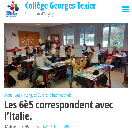
Collège Georges Texier
Passer
ce
Saint-Jean d'Angély
contenu
Accueil
Anglais
Langues
Ouverture Internationale
Les 6è5 correspondent avec
l’Italie.
12 décembre 2025
Par
NATHALIE DUHOUX