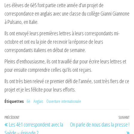
Les élèves de 6è5 font partie cette année d’un projet de
correspondance en anglais avec une classe du collège Gianni Giannone
à Pulsano, en Italie.
Ils ont envoyé leurs premières lettres à leurs correspondants mi-
octobre et ont eu la joie de recevoir la réponse de leurs
correspondants italiens en début de semaine.
Pleins d’enthousiasme, ils ont travaillé dur pour écrire leurs lettres et
pour ensuite comprendre celles qu’ils ont reçues.
Ils ont très bien relevé ce premier défi de l’année, sont très fiers de ce
projet et je les félicite pour leurs efforts.
Étiquettes
6è
Anglais
Ouverture internationale
Navigation
Article
PRÉCÉDENT
SUIVANT
Art
Les 4è1 correspondent avec la
On parle de nous dans la presse !
de
précédent
su
Suède – épisode 2