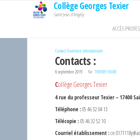
Collège Georges Texier
Passer
ce
Saint-Jean d'Angély
contenu
ACCÈS PROFE
Contact
Ouverture Internationale
Contacts :
6 septembre 2019
Par
THIERRY FAURE
C
ollège Georges Texier
4 rue du professeur Texier – 17400 Sa
Téléphone :
05 46 32 04 13
Télécopie :
05 46 32 52 10
Courriel établissement :
ce.0171118y@ac-