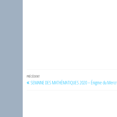
Navigation
Article
PRÉCÉDENT
SEMAINE DES MATHÉMATIQUES 2020 – Énigme du Mercr
de
précédent
l’article