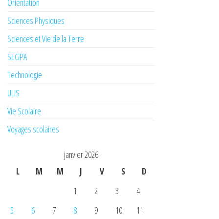
Orientation
Sciences Physiques
Sciences et Vie de la Terre
SEGPA
Technologie
ULIS
Vie Scolaire
Voyages scolaires
janvier 2026
L
M
M
J
V
S
D
1
2
3
4
5
6
7
8
9
10
11