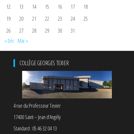
12
13
14
15
16
17
18
19
20
21
22
23
24
25
26
27
28
29
30
31
« Déc
Mar »
COLLÈGE GEORGES TEXIER
4 rue du Professeur Texier
17400 Saint – Jean d’Angély
Standard : 05 46 32 04 13