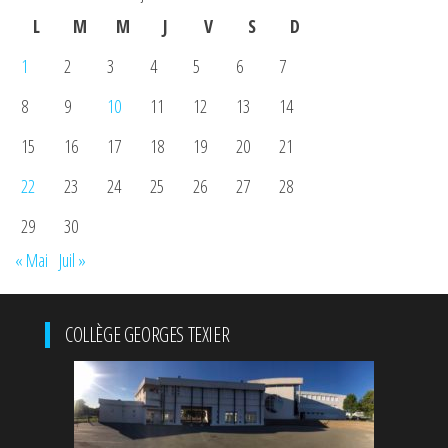
L
M
M
J
V
S
D
1
2
3
4
5
6
7
8
9
10
11
12
13
14
15
16
17
18
19
20
21
22
23
24
25
26
27
28
29
30
« Mai
Juil »
COLLÈGE GEORGES TEXIER