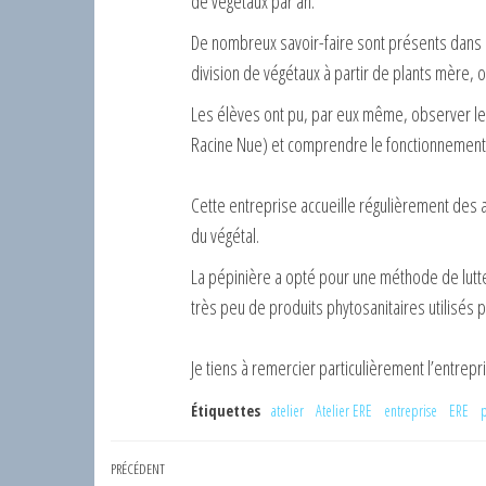
de végétaux par an.
De nombreux savoir-faire sont présents dans ce
division de végétaux à partir de plants mère, o
Les élèves ont pu, par eux même, observer le
Racine Nue) et comprendre le fonctionnement
Cette entreprise accueille régulièrement des ap
du végétal.
La pépinière a opté pour une méthode de lutte c
très peu de produits phytosanitaires utilisés p
Je tiens à remercier particulièrement l’entrep
Étiquettes
atelier
Atelier ERE
entreprise
ERE
Navigation
Article
PRÉCÉDENT