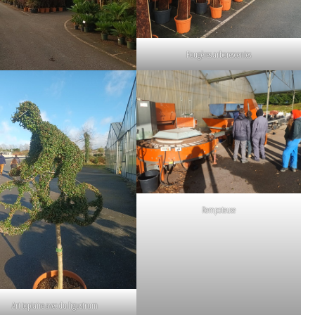
Fougères arborescentes
Rempoteuse
Art topiaire avec du ligustrum