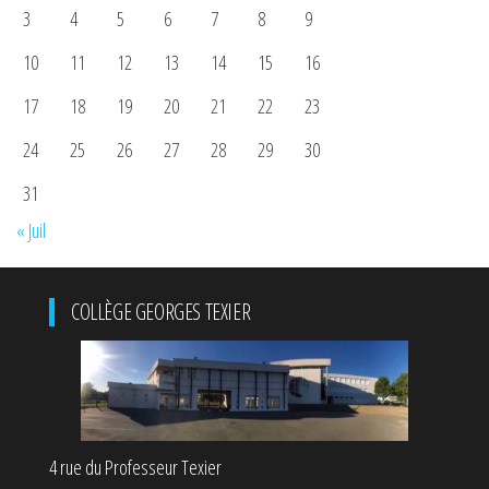
3
4
5
6
7
8
9
10
11
12
13
14
15
16
17
18
19
20
21
22
23
24
25
26
27
28
29
30
31
« Juil
COLLÈGE GEORGES TEXIER
4 rue du Professeur Texier