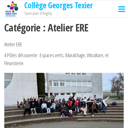
Collège Georges Texier
Passer
ce
Saint-Jean d'Angély
contenu
Catégorie :
Atelier ERE
Atelier ERE
4 Pôles découverte : Espaces verts, Maraîchage, Viticulture, et
Fleuristerie.