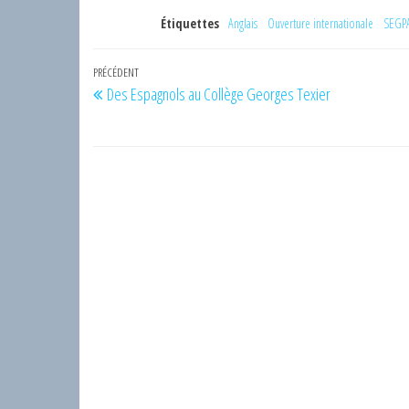
Étiquettes
Anglais
Ouverture internationale
SEGP
Navigation
Article
PRÉCÉDENT
Des Espagnols au Collège Georges Texier
de
précédent
l’article