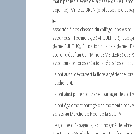
matin par les élèves de la classe de 4è1, en
adjointe), Mme LE BRUN (professeure d’Espag
Associés à des classes du collège, nos visiteu
avec nous : Technologie (M. GUEFFIER), Espa
(Mme DUHOUX), Éducation musicale (Mme LENGA
atelier créatif au CDI (Mme DEMEILLERS) et EPS
avec leurs propres créations réalisées en cou
Ils ont aussi découvert la flore angérienne lo
l’atelier ERE.
Ils ont ainsi pu rencontrer et partager des act
Ils ont également partagé des moments convivia
achats au Marché de Noël de la SEGPA.
Le groupe d’Espagnols, accompagné de Mme CH
Saint-Jean-d’Angély le mercredi 17 décembre e