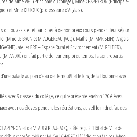
tourés de Mme VIET (Principale du collège), Mme CHAPEYRON (Principale-
nol) et Mme DUHOUX (professeure d’Anglais).
rs ont pu assister et participer à de nombreux cours pendant leur séjour
gnol (Mme LE BRUN et M. AUGEREAU-JACQ), Maths (M. MARISEIN), Anglais
GNE), atelier ERE – Espace Rural et Environnement (M. PELTIER),
 (M. ANDRÉ) ont fait partie de leur emploi du temps. Ils sont repartis
rs.
rs d’une balade au plan d’eau de Bernouët et le long de la Boutonne avec
ivités avec 9 classes du collège, ce qui représente environ 170 élèves.
ux avec nos élèves pendant les récréations, au self le midi et fait des
APEYRON et de M. AUGEREAU-JACQ, a été reçu à l’Hôtel de Ville de
er
n début d’après-midi par M. Cyril CHAPET (1
Adjoint au Maire), Mme