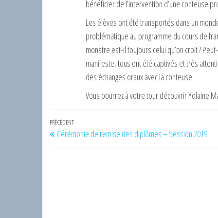
bénéficier de l’intervention d’une conteuse p
Les élèves ont été transportés dans un monde
problématique au programme du cours de françai
monstre est-il toujours celui qu’on croit ? Peu
manifeste, tous ont été captivés et très atten
des échanges oraux avec la conteuse.
Vous pourrez à votre tour découvrir Yolaine Ma
Navigation
Article
PRÉCÉDENT
Cérémonie de remise des diplômes – Session 2019
de
précédent
l’article