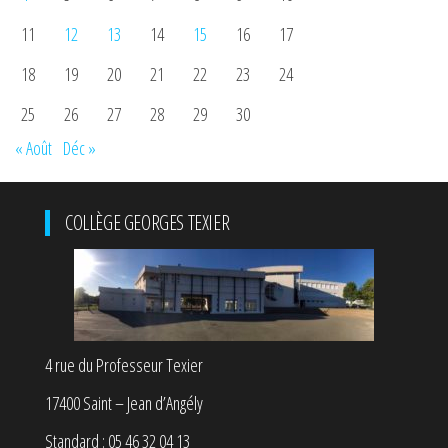
11
12
13
14
15
16
17
18
19
20
21
22
23
24
25
26
27
28
29
30
« Août
Déc »
COLLÈGE GEORGES TEXIER
4 rue du Professeur Texier
17400 Saint – Jean d’Angély
Standard : 05 46 32 04 13