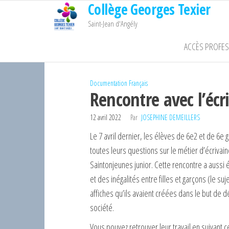
Collège Georges Texier
Passer
ce
Saint-Jean d'Angély
contenu
ACCÈS PROFE
Documentation
Français
Rencontre avec l’écr
12 avril 2022
Par
JOSEPHINE DEMEILLERS
Le 7 avril dernier, les élèves de 6e2 et de 6e g
toutes leurs questions sur le métier d’écrivaine
Saintonjeunes junior. Cette rencontre a aussi
et des inégalités entre filles et garçons (le suj
affiches qu’ils avaient créées dans le but de d
société.
Vous pouvez retrouver leur travail en suivant ce