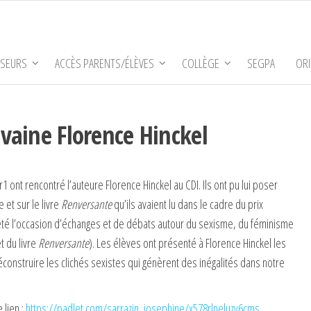
SSEURS
ACCÈS PARENTS/ÉLÈVES
COLLÈGE
SEGPA
ORI
ivaine Florence Hinckel
r1 ont rencontré l’auteure Florence Hinckel au CDI. Ils ont pu lui poser
 et sur le livre
Renversante
qu’ils avaient lu dans le cadre du prix
 été l’occasion d’échanges et de débats autour du sexisme, du féminisme
et du livre
Renversante
). Les élèves ont présenté à Florence Hinckel les
éconstruire les clichés sexistes qui génèrent des inégalités dans notre
 lien :
https://padlet.com/sarrazin_josephine/x578rlneluzv6cms