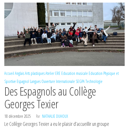
Accueil
Anglais
Arts plastiques
Atelier ERE
Education musicale
Education Physique et
Sportive
Espagnol
Langues
Ouverture Internationale
SEGPA
Technologie
Des Espagnols au Collège
Georges Texier
18 décembre 2025
Par
NATHALIE DUHOUX
Le Collège Georges Texier a eu le plaisir d’accueillir un groupe