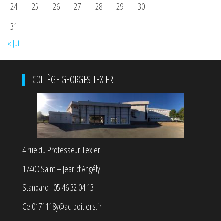
24
25
26
27
28
29
30
31
« Juil
COLLÈGE GEORGES TEXIER
4 rue du Professeur Texier
17400 Saint – Jean d’Angély
Standard : 05 46 32 04 13
Ce.0171118y@ac-poitiers.fr