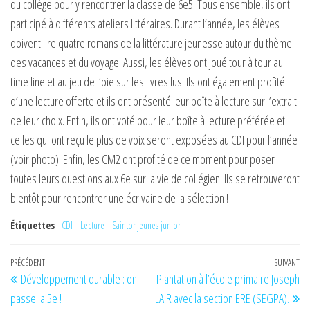
du collège pour y rencontrer la classe de 6e5. Tous ensemble, ils ont
participé à différents ateliers littéraires. Durant l’année, les élèves
doivent lire quatre romans de la littérature jeunesse autour du thème
des vacances et du voyage. Aussi, les élèves ont joué tour à tour au
time line et au jeu de l’oie sur les livres lus. Ils ont également profité
d’une lecture offerte et ils ont présenté leur boîte à lecture sur l’extrait
de leur choix. Enfin, ils ont voté pour leur boîte à lecture préférée et
celles qui ont reçu le plus de voix seront exposées au CDI pour l’année
(voir photo). Enfin, les CM2 ont profité de ce moment pour poser
toutes leurs questions aux 6e sur la vie de collégien. Ils se retrouveront
bientôt pour rencontrer une écrivaine de la sélection !
Étiquettes
CDI
Lecture
Saintonjeunes junior
Navigation
Article
PRÉCÉDENT
SUIVANT
Art
Développement durable : on
Plantation à l’école primaire Joseph
de
précédent
su
passe la 5e !
LAIR avec la section ERE (SEGPA).