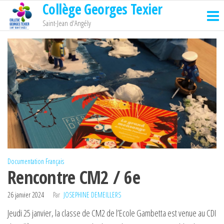
Collège Georges Texier
Passer
ce
Saint-Jean d'Angély
contenu
Documentation
Français
Rencontre CM2 / 6e
26 janvier 2024
Par
JOSEPHINE DEMEILLERS
Jeudi 25 janvier, la classe de CM2 de l’Ecole Gambetta est venue au CDI