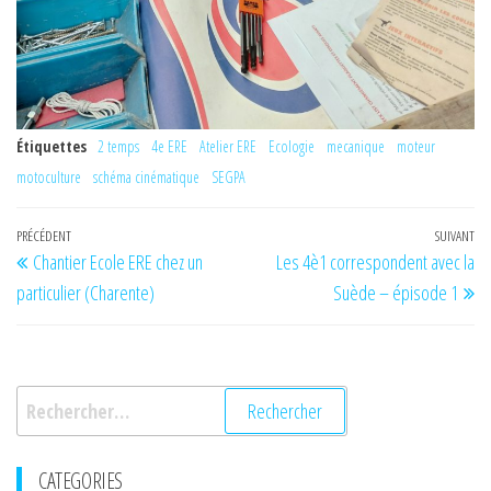
Étiquettes
2 temps
4e ERE
Atelier ERE
Ecologie
mecanique
moteur
motoculture
schéma cinématique
SEGPA
Navigation
Article
PRÉCÉDENT
SUIVANT
Art
Chantier Ecole ERE chez un
Les 4è1 correspondent avec la
de
précédent
su
particulier (Charente)
Suède – épisode 1
l’article
Rechercher :
CATEGORIES