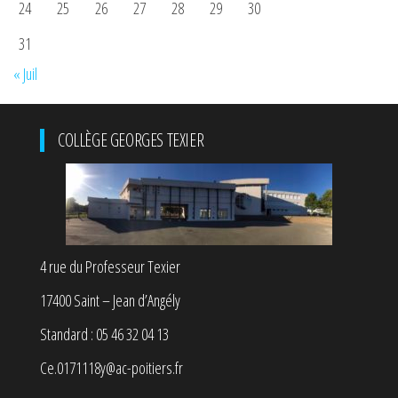
24
25
26
27
28
29
30
31
« Juil
COLLÈGE GEORGES TEXIER
4 rue du Professeur Texier
17400 Saint – Jean d’Angély
Standard : 05 46 32 04 13
Ce.0171118y@ac-poitiers.fr