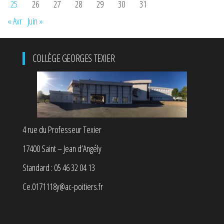
25
26
27
28
29
30
31
« Avr
Juin »
COLLÈGE GEORGES TEXIER
4 rue du Professeur Texier
17400 Saint – Jean d’Angély
Standard : 05 46 32 04 13
Ce.0171118y@ac-poitiers.fr